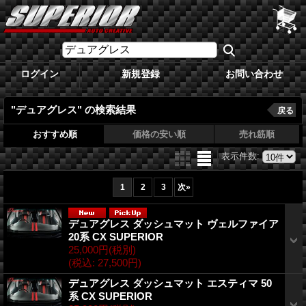
ログイン
新規登録
お問い合わせ
"デュアグレス"
の
検索結果
戻る
おすすめ順
価格の安い順
売れ筋順
表示件数
:
1
2
3
次
»
デュアグレス ダッシュマット ヴェルファイア
20系 CX SUPERIOR
25,000円
(税別)
(税込
:
27,500円)
デュアグレス ダッシュマット エスティマ 50
系 CX SUPERIOR