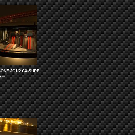
-ONE JG1/2 CX-SUPE
バー
)