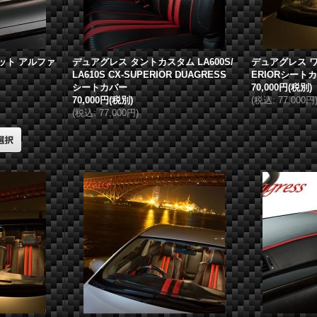
ット アルファ
デュアグレス
タントカスタム LA600S/
デュアグレス
ワ
R
LA610S CX-SUPERIOR DUAGRESS
ERIORシート
シートカバー
70,000円
(税別)
70,000円
(税別)
(
税込
:
77,000円
(
税込
:
77,000円
)