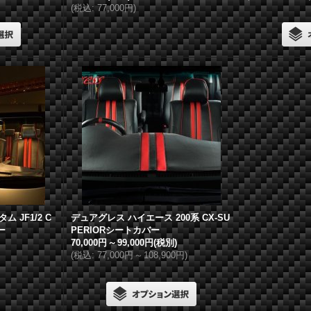
(
税込
:
77,000円
)
ム JF1/2 C
デュアグレス
ハイエース 200系 CX-SU
ー
PERIORシートカバー
70,000円
～
99,000円
(税別)
(
税込
:
77,000円
～
108,900円
)