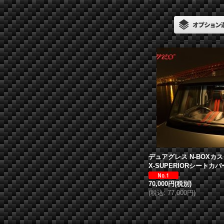
デュアグレス
N-BOXカスタ
X-SUPERIORシートカバ
70,000円
(税別)
(
税込
:
77,000円
)