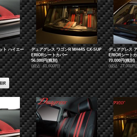
ット ハイエー
デュアグレス
ワゴンR MH44S CX-SUP
デュアグレス
ア
ERIORシートカバー
ERIORシート
56,000円
(税別)
70,000円
(税別)
(
税込
:
61,600円
)
(
税込
:
77,000円