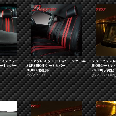
ティングレー
デュアグレス
タント L375S/L385S CX-
デュアグレス
N
Rシートカバー
SUPERIOR シートカバー
RIORシートカ
70,000円
(税別)
70,000円
(税別)
(
税込
:
77,000円
)
(
税込
:
77,000円