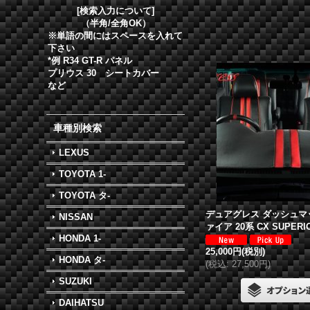
[検索入力について]
（半角/全角OK）
※単語の間にはスペースを入れて
下さい
*例 R34 GT-R パネル
プリウス 30 シートカバー
など
車種別検索
LEXUS
TOYOTA 1-
TOYOTA タ-
デュアグレス
ダッシュマ
NISSAN
ァイア 20系 CX SUPERI
HONDA 1-
25,000円
(税別)
HONDA タ-
(
税込
:
27,500円
)
SUZUKI
DAIHATSU