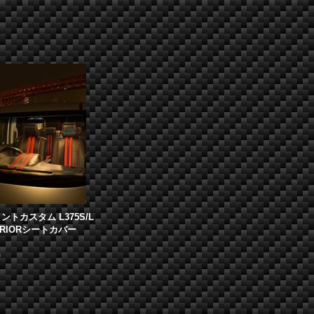
ントカスタム L375S/L
PERIORシートカバー
)