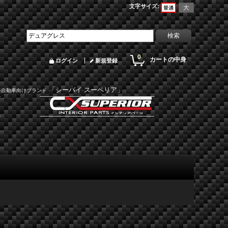
文字サイズ
:
0
カートの中身
ログイン
新規登録
「シーバイ スーペリア」
軽自動車向けブランド