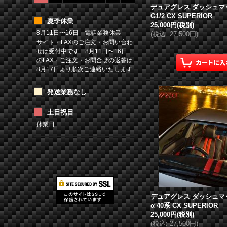
デュアグレス
ダッシュマット
G1/2 CX SUPERIOR
夏季休業
25,000円
(税別)
8月11日〜16日 電話業務休業
(
税込
:
27,500円
)
サイト・FAXのご注文・お問い合わ
せは受付中です 8月11日〜16日
のFAX・ご注文・お問合せの返答は
8月17日より順次ご連絡いたします
発送業務なし
土日祝日
休業日
デュアグレス
ダッシュマ
α 40系 CX SUPERIOR
25,000円
(税別)
(
税込
:
27,500円
)