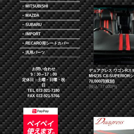
MITSUBISHI
MAZDA
SUBARU
IMPORT
RECARO用シートカバー
汎用パーツ
お問い合わせ
デュアグレス
ワゴンRス
9：30～17：00
MH23S CX-SUPERIO
定休日：土曜・日曜・祝
70,000円
(税別)
日
(
税込
:
77,000円
)
TEL 072-921-7180
FAX 072-921-5766