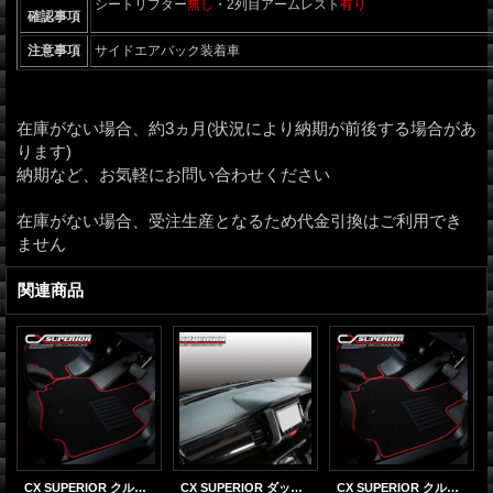
シートリフター
無し
・2列目アームレスト
有り
確認事項
注意事項
サイドエアバック装着車
在庫がない場合、約3ヵ月(状況により納期が前後する場合があ
ります)
納期など、お気軽にお問い合わせください
在庫がない場合、受注生産となるため代金引換はご利用でき
ません
関連商品
CX SUPERIOR クルージングフロアマット N-BOXカスタム JF1/2
CX SUPERIOR ダッシュマット N-BOXカスタム JF1/2
CX SUPERIOR クルージングフロアマット N-BOX JF1/2