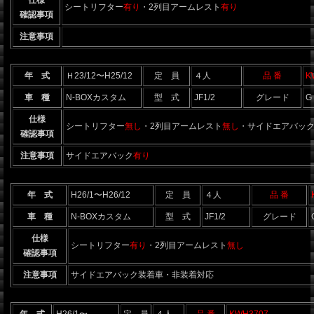
シートリフター
有り
・2列目アームレスト
有り
確認事項
注意事項
年 式
Ｈ23/12〜H25/12
定 員
４人
品 番
K
車 種
N-BOXカスタム
型 式
JF1/2
グレード
G
仕様
シートリフター
無し
・2列目アームレスト
無し
・サイドエアバッ
確認事項
注意事項
サイドエアバック
有り
年 式
H26/1〜H26/12
定 員
４人
品 番
車 種
N-BOXカスタム
型 式
JF1/2
グレード
仕様
シートリフター
有り
・2列目アームレスト
無し
確認事項
注意事項
サイドエアバック装着車・非装着対応
年 式
H26/1〜
定 員
４人
品 番
KWH3707