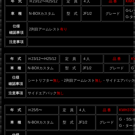
年 式
Ｈ23/12〜H25/12
定 員
４人
品 番
KWH
G-L
車 種
N-BOXカスタム
型 式
JF1/2
グレード
G-
仕様
2列目アームレスト
有り
確認事項
注意事項
年 式
Ｈ23/12〜H25/12
定 員
４人
品 番
K
車 種
N-BOXカスタム
型 式
JF1/2
グレード
G
仕様
シートリフター
無し
・2列目アームレスト
無し
・サイドエアバック
確認事項
注意事項
サイドエアバック
無し
年 式
Ｈ25/5〜
定 員
４人
品 番
KWH370
G ・SS
車 種
N-BOXカスタム
型 式
JF1/2
グレード
G・ターボ
仕様