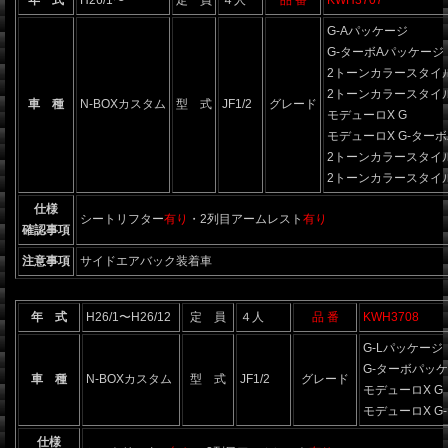
G-Aパッケージ
G-ターボAパッケージ
2トーンカラースタイル
2トーンカラースタイル
車 種
N-BOXカスタム
型 式
JF1/2
グレード
モデューロX G
モデューロX G-ター
2トーンカラースタイル
2トーンカラースタイル
仕様
シートリフター
有り
・2列目アームレスト
有り
確認事項
注意事項
サイドエアバック装着車
年 式
H26/1〜H26/12
定 員
４人
品 番
KWH3708
G-Lパッケージ
G-ターボパッ
車 種
N-BOXカスタム
型 式
JF1/2
グレード
モデューロX G
モデューロX G
仕様