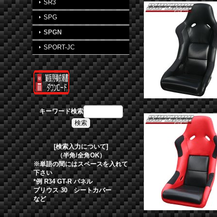
SR3
SPG
SPGN
SPORT-JC
キーワード検索
[検索入力について]
（半角/全角OK）
※単語の間にはスペースを入れて
下さい
*例 R34 GT-R パネル
プリウス 30 シートカバー
など