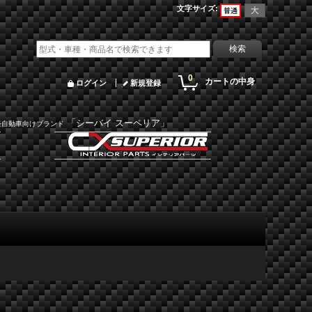
文字サイズ
:
0
カートの中身
ログイン
新規登録
「シーバイ スーペリア」
軽自動車向けブランド