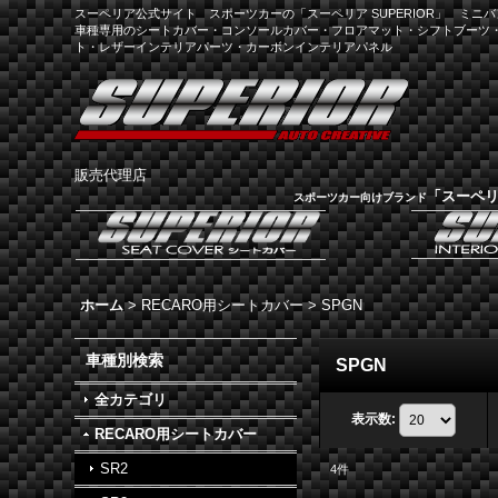
スーペリア公式サイト スポーツカーの「スーペリア SUPERIOR」 ミニバン
車種専用のシートカバー・コンソールカバー・フロアマット・シフトブーツ
ト・レザーインテリアパーツ・カーボンインテリアパネル
販売代理店
「スーペ
スポーツカー向けブランド
ホーム
>
RECARO用シートカバー
>
SPGN
車種別検索
SPGN
全カテゴリ
表示数
:
RECARO用シートカバー
SR2
4
件