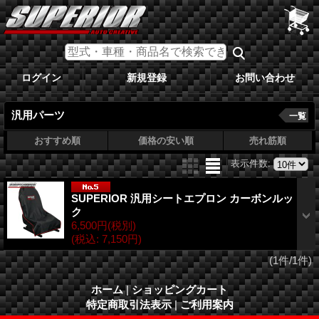
ログイン
新規登録
お問い合わせ
汎用パーツ
一覧
おすすめ順
価格の安い順
売れ筋順
表示件数
:
SUPERIOR 汎用シートエプロン カーボンルッ
ク
6,500円
(税別)
(税込
:
7,150円)
(1件/1件)
ホーム
|
ショッピングカート
特定商取引法表示
|
ご利用案内