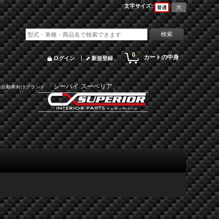
文字サイズ
:
0
カートの中身
ログイン
新規登録
「シーバイ スーペリア」
軽自動車向けブランド