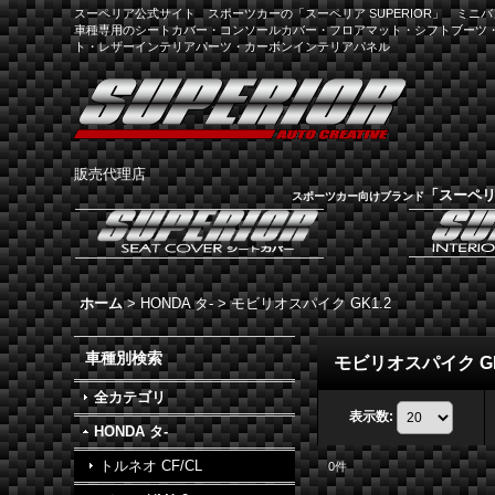
スーペリア公式サイト スポーツカーの「スーペリア SUPERIOR」 ミニバン
車種専用のシートカバー・コンソールカバー・フロアマット・シフトブーツ
ト・レザーインテリアパーツ・カーボンインテリアパネル
販売代理店
「スーペ
スポーツカー向けブランド
ホーム
>
HONDA タ-
>
モビリオスパイク GK1.2
車種別検索
モビリオスパイク GK
全カテゴリ
表示数
:
HONDA タ-
トルネオ CF/CL
0
件