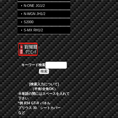
N-ONE JG1/2
N-WGN JH1/2
S2000
S-MX RH1/2
キーワード検索
[検索入力について]
（半角/全角OK）
※単語の間にはスペースを入れて
下さい
*例 R34 GT-R パネル
プリウス 30 シートカバー
など