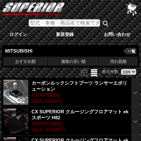
ログイン
新規登録
お問い合わせ
MITSUBISHI
一覧
おすすめ順
価格の安い順
売れ筋順
表示件数
:
カーボンルックシフトブーツ ランサーエボリ
ューション
6,200円
(税別)
(税込
:
6,820円)
CX SUPERIOR クルージングフロアマット ek
スポーツ H82
30,000円
(税別)
(税込
:
33,000円)
CX SUPERIOR クルージングフロアマット ek