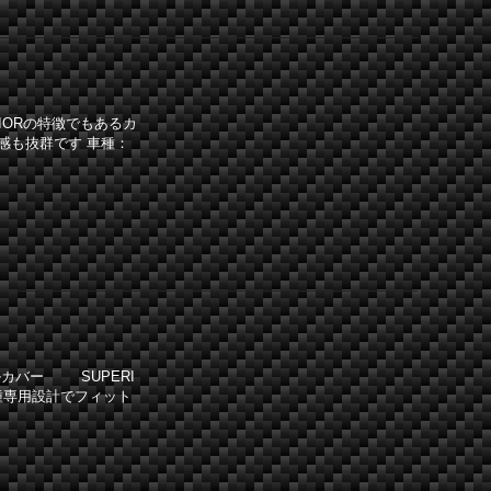
IORの特徴でもあるカ
感も抜群です 車種：
カバー SUPERI
種専用設計でフィット