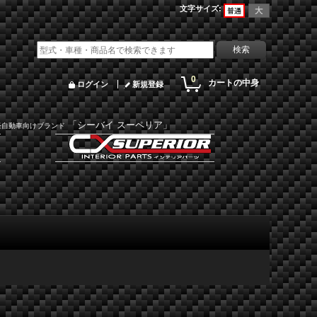
文字サイズ
:
0
カートの中身
ログイン
新規登録
「シーバイ スーペリア」
軽自動車向けブランド