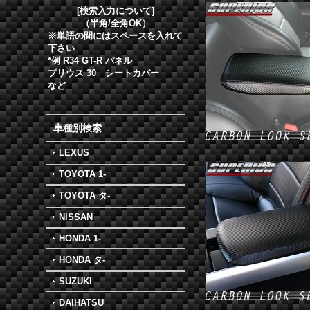
[検索入力について]
（半角/全角OK）
※単語の間にはスペースを入れて
下さい
*例 R34 GT-R パネル
プリウス 30 シートカバー
など
車種別検索
LEXUS
TOYOTA 1-
TOYOTA タ-
NISSAN
HONDA 1-
HONDA タ-
SUZUKI
DAIHATSU