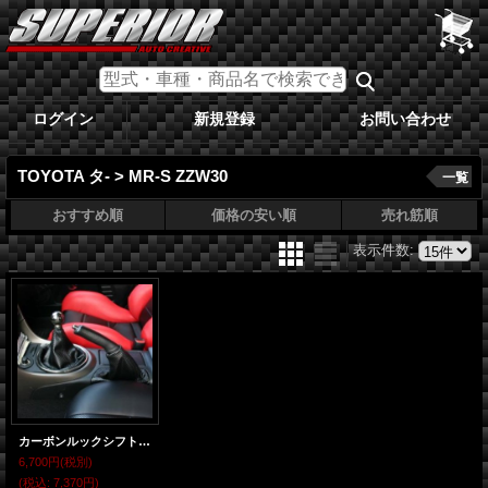
ログイン
新規登録
お問い合わせ
TOYOTA タ- > MR-S ZZW30
一覧
おすすめ順
価格の安い順
売れ筋順
表示件数
:
カーボンルックシフトブーツ MR-S ZZW30
6,700円
(税別)
(税込
:
7,370円)