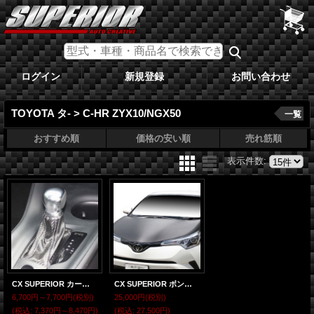
ログイン
新規登録
お問い合わせ
TOYOTA タ- > C-HR ZYX10/NGX50
一覧
おすすめ順
価格の安い順
売れ筋順
表示件数
:
CX SUPERIOR カーボンルックシフトブーツ C-HR ZYX10/NGX50
CX SUPERIOR ボンネットマスク C-HR ZYX10/NGX50
6,700円～7,700円
(税別)
25,000円
(税別)
(税込
:
7,370円～8,470円)
(税込
:
27,500円)