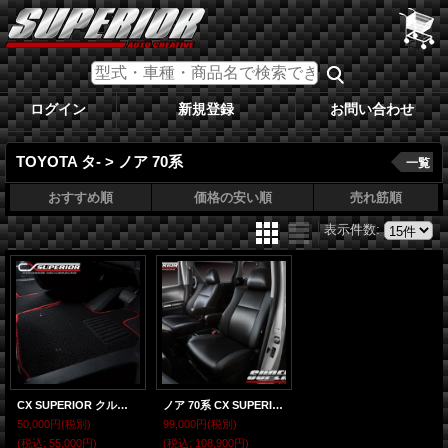
ログイン
新規登録
お問い合わせ
TOYOTA タ- > ノア 70系
一覧
おすすめ順
価格の安い順
売れ筋順
表示件数
:
CX SUPERIOR クルージングフロアマット ノア 70系
ノア 70系 CX SUPERIOR カーボンルックシートカバー
50,000円
(税別)
99,000円
(税別)
(税込
:
55,000円)
(税込
:
108,900円)