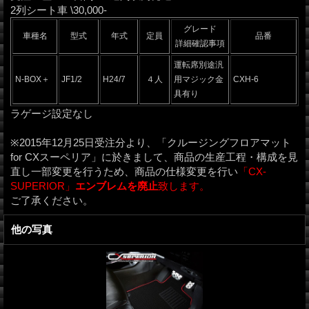
2列シート車 \30,000-
グレード
車種名
型式
年式
定員
品番
詳細確認事項
運転席別途汎
N-BOX＋
JF1/2
H24/7
４人
用マジック金
CXH-6
具有り
ラゲージ設定なし
※2015年12月25日受注分より、「クルージングフロアマット
for CXスーペリア」に於きまして、商品の生産工程・構成を見
直し一部変更を行うため、商品の仕様変更を行い
「CX-
SUPERIOR」
エンブレムを廃止
致します。
ご了承ください。
他の写真