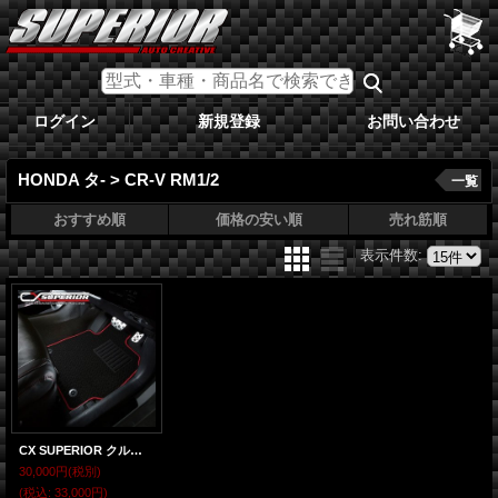
ログイン
新規登録
お問い合わせ
HONDA タ- > CR-V RM1/2
一覧
おすすめ順
価格の安い順
売れ筋順
表示件数
:
CX SUPERIOR クルージングフロアマット CR-V RM1/2
30,000円
(税別)
(税込
:
33,000円)