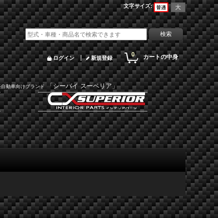
文字サイズ
:
0
カートの中身
ログイン
新規登録
「シーバイ スーペリア」
軽自動車向けブランド