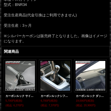
型式：BNR34
受注生産商品(代金引換はご利用できません)
受注生産：3ヶ月
※シルバーカーボンは販売終了となりました。画像はイメージ
になります。
関連商品
カーボンルック サイドブレーキブーツカバー スカイライン BNR34
カーボンルックシフトブーツ スカイライン GT-R BNR34
カーボンルック ダッシュマット スカイライン R34
5,700円
(税別)
6,700円
(税別)
19,000円
(税別)
(税込
:
6,270円)
(税込
:
7,370円)
(税込
:
20,900円)