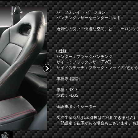
パーフォレイト バージョン
パンチングレザーをセンターに採用
通気性の良い「快適な空間」と「ユーロシン
□仕様
センター：プラックパンチング
サイド：ブラックレザー(PVC)
サイドステッチ：ブラック・レッドの2色か
車種専用設計
車種：RX-7
型式：FD3S
確認事項：４シーター
受注生産商品(代金引換はご利用できません)
一部設定で在庫がある場合もございます。お