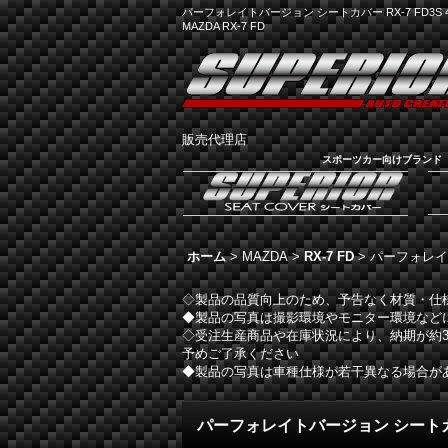
パーフォレイトバージョン シートカバー RX-7 FD3S 4
MAZDA RX-7 FD
販売代理店
スポーツカー向けブランド
ホーム
>
MAZDA
>
RX-7 FD
>
パーフォレイト
◇製品の品質向上のため、予告なく材質・仕
◆製品の写真は撮影環境やモニター環境など
◇受注生産商品や在庫状況により、納期が約3
予めご了承ください
◆製品の写真は車種仕様が若干異なる場合が
パーフォレイトバージョン シートカバー