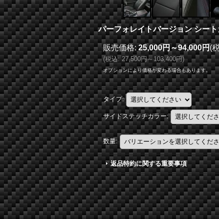
パーフォレイトバージョン シートカバ
販売価格
:
25,000円～94,000円
(
(
税込
:
27,500円～103,400円
)
オプションにより価格が変わる場合もあります。
タイプ
:
サイドステッチカラー
:
数量
:
返品特約に関する重要事項