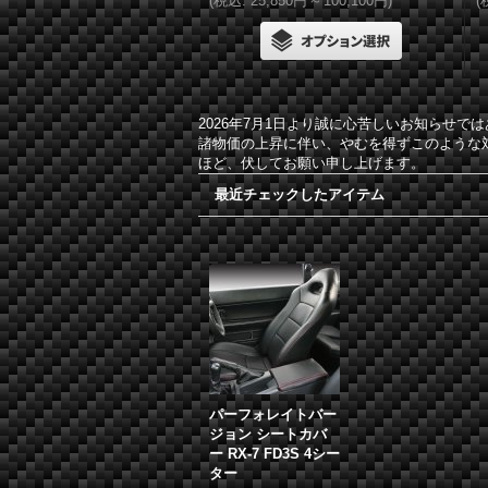
(
税込
:
25,850円
～
100,100円
)
(
2026年7月1日より誠に心苦しいお知らせ
諸物価の上昇に伴い、やむを得ずこのような
ほど、伏してお願い申し上げます。
最近チェックしたアイテム
パーフォレイトバー
ジョン シートカバ
ー RX-7 FD3S 4シー
ター